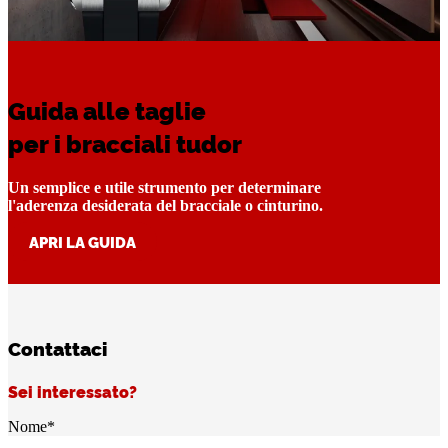
Guida alle taglie
per i bracciali tudor
Un semplice e utile strumento per determinare
l'aderenza desiderata del bracciale o cinturino.
APRI LA GUIDA
Contattaci
Sei interessato?
Nome
*