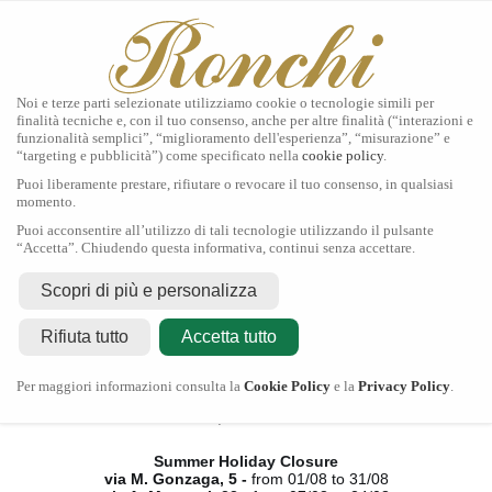
Noi e terze parti selezionate utilizziamo cookie o tecnologie simili per
finalità tecniche e, con il tuo consenso, anche per altre finalità (“interazioni e
funzionalità semplici”, “miglioramento dell'esperienza”, “misurazione” e
“targeting e pubblicità”) come specificato nella
cookie policy
.
Home
Puoi liberamente prestare, rifiutare o revocare il tuo consenso, in qualsiasi
Tudor
momento.
Gioielli
Puoi acconsentire all’utilizzo di tali tecnologie utilizzando il pulsante
Orologi
“Accetta”. Chiudendo questa informativa, continui senza accettare.
Secondo Polso
Servizi
Scopri di più e personalizza
Contatti
Rifiuta tutto
Accetta tutto
Chiusura Estiva
Per maggiori informazioni consulta la
Cookie Policy
e la
Privacy Policy
.
via M. Gonzaga, 5 -
dal 01/08 al 31/08
via A. Manzoni, 23 -
dal 07/08 al 24/08
Summer Holiday Closure
via M. Gonzaga, 5 -
from 01/08 to 31/08