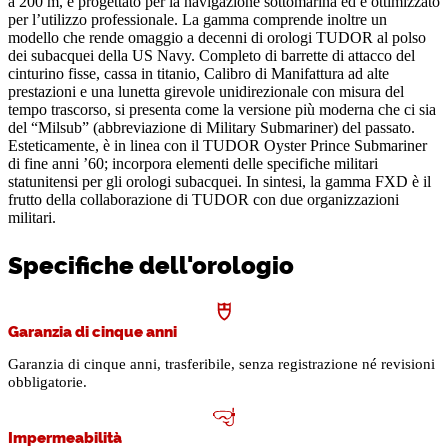
a 200 m, è progettato per la navigazione sottomarina ed è ottimizzato
per l’utilizzo professionale. La gamma comprende inoltre un
modello che rende omaggio a decenni di orologi TUDOR al polso
dei subacquei della US Navy. Completo di barrette di attacco del
cinturino fisse, cassa in titanio, Calibro di Manifattura ad alte
prestazioni e una lunetta girevole unidirezionale con misura del
tempo trascorso, si presenta come la versione più moderna che ci sia
del “Milsub” (abbreviazione di Military Submariner) del passato.
Esteticamente, è in linea con il TUDOR Oyster Prince Submariner
di fine anni ’60; incorpora elementi delle specifiche militari
statunitensi per gli orologi subacquei. In sintesi, la gamma FXD è il
frutto della collaborazione di TUDOR con due organizzazioni
militari.
Specifiche dell'orologio
Garanzia di cinque anni
Garanzia di cinque anni, trasferibile, senza registrazione né revisioni
obbligatorie.
Impermeabilità