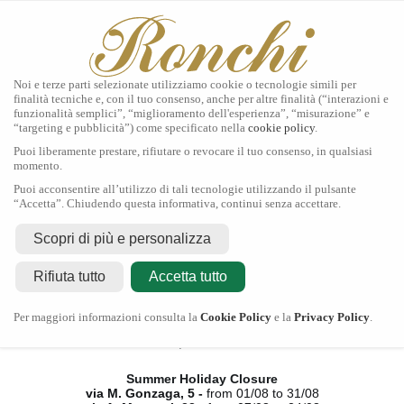
Noi e terze parti selezionate utilizziamo cookie o tecnologie simili per
finalità tecniche e, con il tuo consenso, anche per altre finalità (“interazioni e
funzionalità semplici”, “miglioramento dell'esperienza”, “misurazione” e
“targeting e pubblicità”) come specificato nella
cookie policy
.
Home
Puoi liberamente prestare, rifiutare o revocare il tuo consenso, in qualsiasi
Tudor
momento.
Gioielli
Puoi acconsentire all’utilizzo di tali tecnologie utilizzando il pulsante
Orologi
“Accetta”. Chiudendo questa informativa, continui senza accettare.
Secondo Polso
Servizi
Scopri di più e personalizza
Contatti
Rifiuta tutto
Accetta tutto
Chiusura Estiva
Per maggiori informazioni consulta la
Cookie Policy
e la
Privacy Policy
.
via M. Gonzaga, 5 -
dal 01/08 al 31/08
via A. Manzoni, 23 -
dal 07/08 al 24/08
Summer Holiday Closure
via M. Gonzaga, 5 -
from 01/08 to 31/08