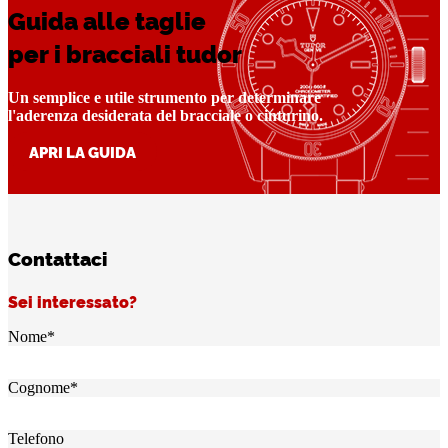
Guida alle taglie
per i bracciali tudor
Un semplice e utile strumento per determinare
l'aderenza desiderata del bracciale o cinturino.
APRI LA GUIDA
Contattaci
Sei interessato?
Nome
*
Cognome
*
Telefono