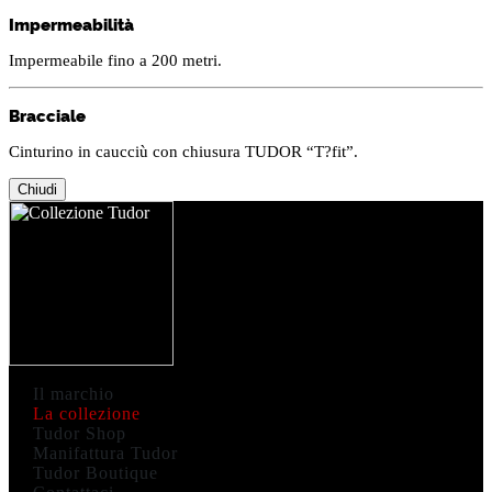
Impermeabilità
Impermeabile fino a 200 metri.
Bracciale
Cinturino in caucciù con chiusura TUDOR “T?fit”.
Chiudi
Il marchio
La collezione
Tudor Shop
Manifattura Tudor
Tudor Boutique