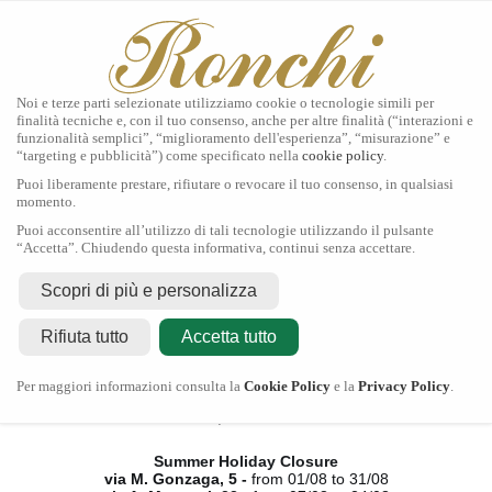
Noi e terze parti selezionate utilizziamo cookie o tecnologie simili per
finalità tecniche e, con il tuo consenso, anche per altre finalità (“interazioni e
funzionalità semplici”, “miglioramento dell'esperienza”, “misurazione” e
“targeting e pubblicità”) come specificato nella
cookie policy
.
Home
Puoi liberamente prestare, rifiutare o revocare il tuo consenso, in qualsiasi
Tudor
momento.
Gioielli
Puoi acconsentire all’utilizzo di tali tecnologie utilizzando il pulsante
Orologi
“Accetta”. Chiudendo questa informativa, continui senza accettare.
Secondo Polso
Servizi
Scopri di più e personalizza
Contatti
Rifiuta tutto
Accetta tutto
Chiusura Estiva
Per maggiori informazioni consulta la
Cookie Policy
e la
Privacy Policy
.
via M. Gonzaga, 5 -
dal 01/08 al 31/08
via A. Manzoni, 23 -
dal 07/08 al 24/08
Summer Holiday Closure
via M. Gonzaga, 5 -
from 01/08 to 31/08