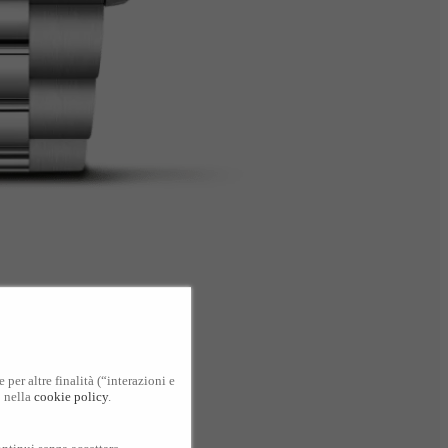
per altre finalità (“interazioni e
o nella
cookie policy
.