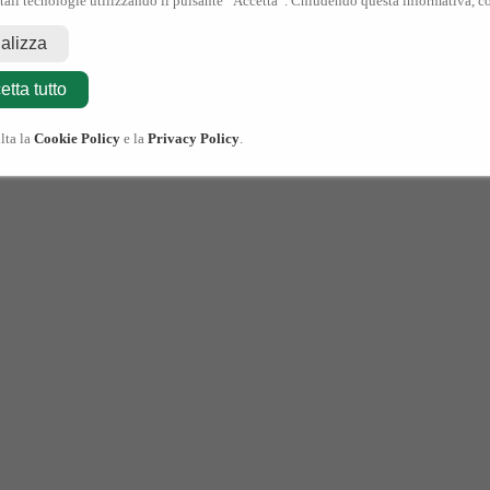
 tali tecnologie utilizzando il pulsante “Accetta”. Chiudendo questa informativa, co
nalizza
etta tutto
lta la
Cookie Policy
e la
Privacy Policy
.