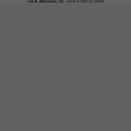
via A. Manzoni, 23 -
from 07/08 to 24/08