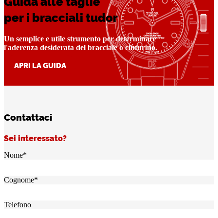
Guida alle taglie
per i bracciali tudor
Un semplice e utile strumento per determinare
l'aderenza desiderata del bracciale o cinturino.
APRI LA GUIDA
Contattaci
Sei interessato?
Nome
*
Cognome
*
Telefono