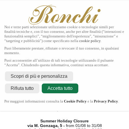
Noi e terze parti selezionate utilizziamo cookie o tecnologie simili per
finalità tecniche e, con il tuo consenso, anche per altre finalità (“interazioni e
funzionalità semplici”, “miglioramento dell'esperienza”, “misurazione” e
“targeting e pubblicità”) come specificato nella
cookie policy
.
Home
Puoi liberamente prestare, rifiutare o revocare il tuo consenso, in qualsiasi
Tudor
momento.
Gioielli
Puoi acconsentire all’utilizzo di tali tecnologie utilizzando il pulsante
Orologi
“Accetta”. Chiudendo questa informativa, continui senza accettare.
Secondo Polso
Servizi
Scopri di più e personalizza
Contatti
Rifiuta tutto
Accetta tutto
Chiusura Estiva
Per maggiori informazioni consulta la
Cookie Policy
e la
Privacy Policy
.
via M. Gonzaga, 5 -
dal 01/08 al 31/08
via A. Manzoni, 23 -
dal 07/08 al 24/08
Summer Holiday Closure
via M. Gonzaga, 5 -
from 01/08 to 31/08