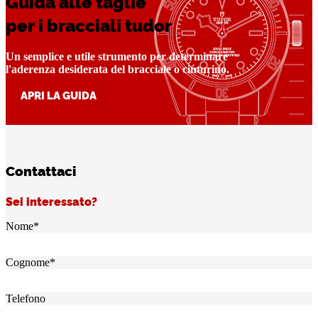
Guida alle taglie
per i bracciali tudor
Un semplice e utile strumento per determinare
l'aderenza desiderata del bracciale o cinturino.
APRI LA GUIDA
Contattaci
Sei interessato?
Nome
*
Cognome
*
Telefono