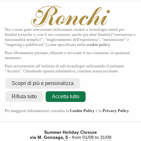
Noi e terze parti selezionate utilizziamo cookie o tecnologie simili per
finalità tecniche e, con il tuo consenso, anche per altre finalità (“interazioni e
funzionalità semplici”, “miglioramento dell'esperienza”, “misurazione” e
“targeting e pubblicità”) come specificato nella
cookie policy
.
Home
Puoi liberamente prestare, rifiutare o revocare il tuo consenso, in qualsiasi
Tudor
momento.
Gioielli
Puoi acconsentire all’utilizzo di tali tecnologie utilizzando il pulsante
Orologi
“Accetta”. Chiudendo questa informativa, continui senza accettare.
Secondo Polso
Servizi
Scopri di più e personalizza
Contatti
Rifiuta tutto
Accetta tutto
Chiusura Estiva
Per maggiori informazioni consulta la
Cookie Policy
e la
Privacy Policy
.
via M. Gonzaga, 5 -
dal 01/08 al 31/08
via A. Manzoni, 23 -
dal 07/08 al 24/08
Summer Holiday Closure
via M. Gonzaga, 5 -
from 01/08 to 31/08