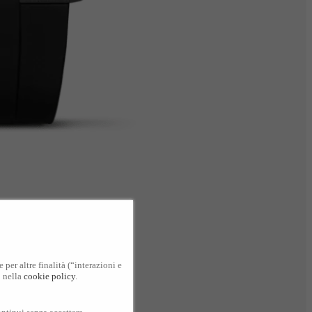
per altre finalità (“interazioni e
o nella
cookie policy
.