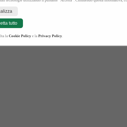
 tali tecnologie utilizzando il pulsante “Accetta”. Chiudendo questa informativa, co
nalizza
etta tutto
lta la
Cookie Policy
e la
Privacy Policy
.