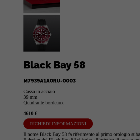
Black Bay 58
M7939A1A0RU-0003
Cassa in acciaio
39 mm
Quadrante bordeaux
4610 €
RICHIEDI INFORMAZIONI
Il nome Black Bay 58 fa riferimento al primo orologio sub
Il design del Black Bay 58 si ispira all’estetica di questo mo