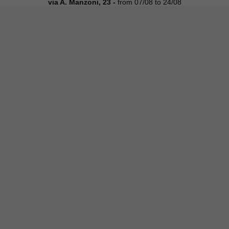
via A. Manzoni, 23 -
from 07/08 to 24/08