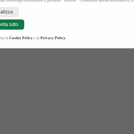
 tali tecnologie utilizzando il pulsante “Accetta”. Chiudendo questa informativa, co
nalizza
etta tutto
lta la
Cookie Policy
e la
Privacy Policy
.