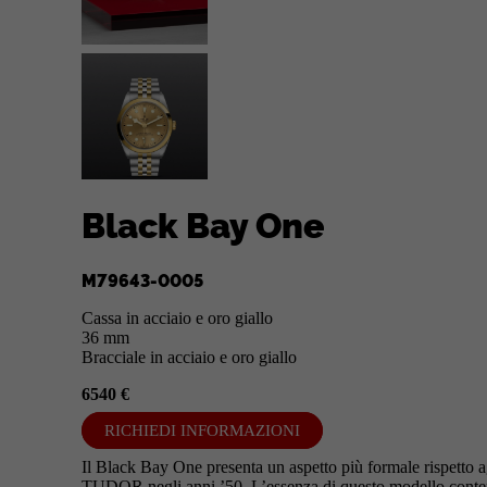
Black Bay One
M79643-0005
Cassa in acciaio e oro giallo
36 mm
Bracciale in acciaio e oro giallo
6540 €
RICHIEDI INFORMAZIONI
Il Black Bay One presenta un aspetto più formale rispetto ag
TUDOR negli anni ’50. L’essenza di questo modello contem