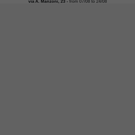
via A. Manzoni, 23 -
from 07/08 to 24/08