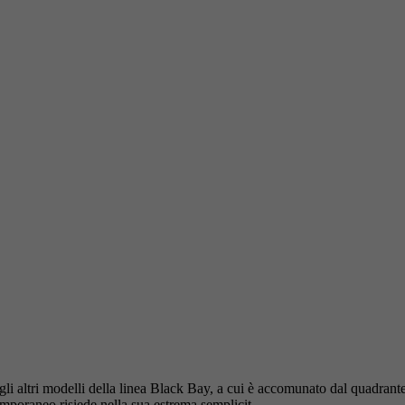
li altri modelli della linea Black Bay, a cui è accomunato dal quadrante 
poraneo risiede nella sua estrema semplicit