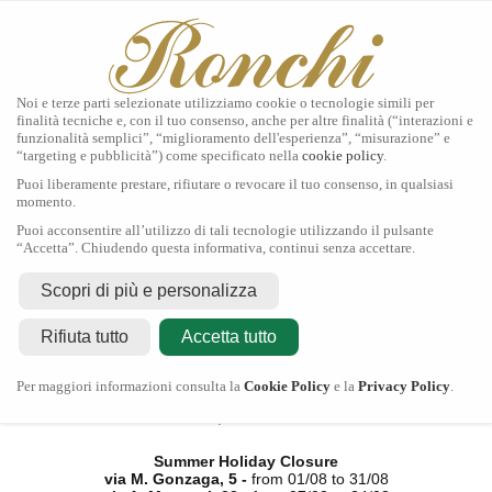
Noi e terze parti selezionate utilizziamo cookie o tecnologie simili per
finalità tecniche e, con il tuo consenso, anche per altre finalità (“interazioni e
funzionalità semplici”, “miglioramento dell'esperienza”, “misurazione” e
“targeting e pubblicità”) come specificato nella
cookie policy
.
Home
Puoi liberamente prestare, rifiutare o revocare il tuo consenso, in qualsiasi
Tudor
momento.
Gioielli
Puoi acconsentire all’utilizzo di tali tecnologie utilizzando il pulsante
Orologi
“Accetta”. Chiudendo questa informativa, continui senza accettare.
Secondo Polso
Servizi
Scopri di più e personalizza
Contatti
Rifiuta tutto
Accetta tutto
Chiusura Estiva
Per maggiori informazioni consulta la
Cookie Policy
e la
Privacy Policy
.
via M. Gonzaga, 5 -
dal 01/08 al 31/08
via A. Manzoni, 23 -
dal 07/08 al 24/08
Summer Holiday Closure
via M. Gonzaga, 5 -
from 01/08 to 31/08