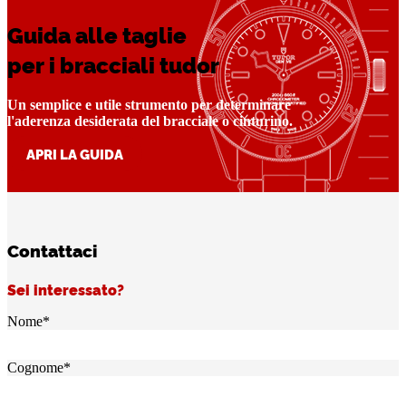
Guida alle taglie
per i bracciali tudor
Un semplice e utile strumento per determinare
l'aderenza desiderata del bracciale o cinturino.
APRI LA GUIDA
Contattaci
Sei interessato?
Nome
*
Cognome
*