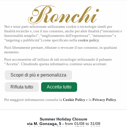
Noi e terze parti selezionate utilizziamo cookie o tecnologie simili per
finalità tecniche e, con il tuo consenso, anche per altre finalità (“interazioni e
funzionalità semplici”, “miglioramento dell'esperienza”, “misurazione” e
“targeting e pubblicità”) come specificato nella
cookie policy
.
Home
Puoi liberamente prestare, rifiutare o revocare il tuo consenso, in qualsiasi
Tudor
momento.
Gioielli
Puoi acconsentire all’utilizzo di tali tecnologie utilizzando il pulsante
Orologi
“Accetta”. Chiudendo questa informativa, continui senza accettare.
Secondo Polso
Servizi
Scopri di più e personalizza
Contatti
Rifiuta tutto
Accetta tutto
Chiusura Estiva
Per maggiori informazioni consulta la
Cookie Policy
e la
Privacy Policy
.
via M. Gonzaga, 5 -
dal 01/08 al 31/08
via A. Manzoni, 23 -
dal 07/08 al 24/08
Summer Holiday Closure
via M. Gonzaga, 5 -
from 01/08 to 31/08