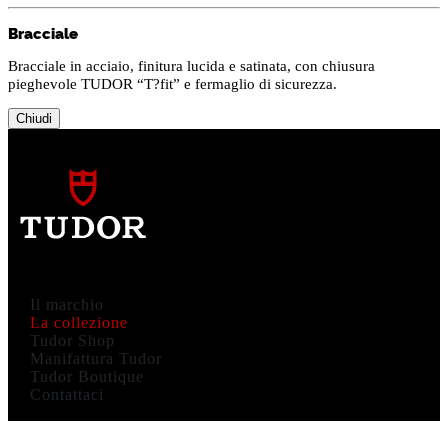
Bracciale
Bracciale in acciaio, finitura lucida e satinata, con chiusura
pieghevole TUDOR “T?fit” e fermaglio di sicurezza.
Chiudi
Il marchio
La collezione
Tudor Shop
Manifattura Tudor
Tudor Boutique
Contattaci