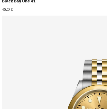
Black Bay One 41
4620 €