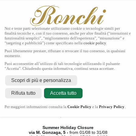
Noi e terze parti selezionate utilizziamo cookie o tecnologie simili per
finalità tecniche e, con il tuo consenso, anche per altre finalità (“interazioni e
funzionalità semplici”, “miglioramento dell'esperienza”, “misurazione” e
“targeting e pubblicità”) come specificato nella
cookie policy
.
Home
Puoi liberamente prestare, rifiutare o revocare il tuo consenso, in qualsiasi
Tudor
momento.
Gioielli
Puoi acconsentire all’utilizzo di tali tecnologie utilizzando il pulsante
Orologi
“Accetta”. Chiudendo questa informativa, continui senza accettare.
Secondo Polso
Servizi
Scopri di più e personalizza
Contatti
Rifiuta tutto
Accetta tutto
Chiusura Estiva
Per maggiori informazioni consulta la
Cookie Policy
e la
Privacy Policy
.
via M. Gonzaga, 5 -
dal 01/08 al 31/08
via A. Manzoni, 23 -
dal 07/08 al 24/08
Summer Holiday Closure
via M. Gonzaga, 5 -
from 01/08 to 31/08