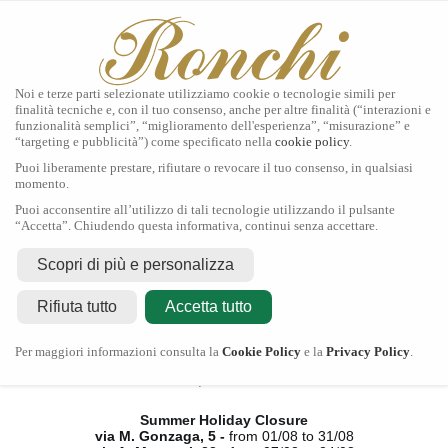
Noi e terze parti selezionate utilizziamo cookie o tecnologie simili per
finalità tecniche e, con il tuo consenso, anche per altre finalità (“interazioni e
funzionalità semplici”, “miglioramento dell'esperienza”, “misurazione” e
“targeting e pubblicità”) come specificato nella
cookie policy
.
Home
Puoi liberamente prestare, rifiutare o revocare il tuo consenso, in qualsiasi
Tudor
momento.
Gioielli
Puoi acconsentire all’utilizzo di tali tecnologie utilizzando il pulsante
Orologi
“Accetta”. Chiudendo questa informativa, continui senza accettare.
Secondo Polso
Servizi
Scopri di più e personalizza
Contatti
Rifiuta tutto
Accetta tutto
Chiusura Estiva
Per maggiori informazioni consulta la
Cookie Policy
e la
Privacy Policy
.
via M. Gonzaga, 5 -
dal 01/08 al 31/08
via A. Manzoni, 23 -
dal 07/08 al 24/08
Summer Holiday Closure
via M. Gonzaga, 5 -
from 01/08 to 31/08