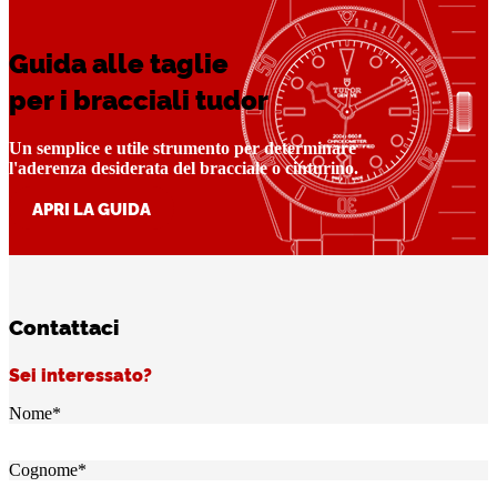
Guida alle taglie
per i bracciali tudor
Un semplice e utile strumento per determinare
l'aderenza desiderata del bracciale o cinturino.
APRI LA GUIDA
Contattaci
Sei interessato?
Nome
*
Cognome
*