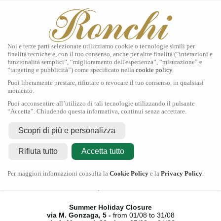
Noi e terze parti selezionate utilizziamo cookie o tecnologie simili per
finalità tecniche e, con il tuo consenso, anche per altre finalità (“interazioni e
funzionalità semplici”, “miglioramento dell'esperienza”, “misurazione” e
“targeting e pubblicità”) come specificato nella
cookie policy
.
Home
Puoi liberamente prestare, rifiutare o revocare il tuo consenso, in qualsiasi
Tudor
momento.
Gioielli
Puoi acconsentire all’utilizzo di tali tecnologie utilizzando il pulsante
Orologi
“Accetta”. Chiudendo questa informativa, continui senza accettare.
Secondo Polso
Servizi
Scopri di più e personalizza
Contatti
Rifiuta tutto
Accetta tutto
Chiusura Estiva
Per maggiori informazioni consulta la
Cookie Policy
e la
Privacy Policy
.
via M. Gonzaga, 5 -
dal 01/08 al 31/08
via A. Manzoni, 23 -
dal 07/08 al 24/08
Summer Holiday Closure
via M. Gonzaga, 5 -
from 01/08 to 31/08