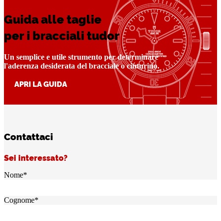
Guida alle taglie
per i bracciali tudor
Un semplice e utile strumento per determinare
l'aderenza desiderata del bracciale o cinturino.
APRI LA GUIDA
Contattaci
Sei interessato?
Nome
*
Cognome
*