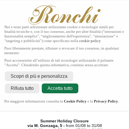
Noi e terze parti selezionate utilizziamo cookie o tecnologie simili per
finalità tecniche e, con il tuo consenso, anche per altre finalità (“interazioni e
funzionalità semplici”, “miglioramento dell'esperienza”, “misurazione” e
“targeting e pubblicità”) come specificato nella
cookie policy
.
Home
Puoi liberamente prestare, rifiutare o revocare il tuo consenso, in qualsiasi
Tudor
momento.
Gioielli
Puoi acconsentire all’utilizzo di tali tecnologie utilizzando il pulsante
Orologi
“Accetta”. Chiudendo questa informativa, continui senza accettare.
Secondo Polso
Servizi
Scopri di più e personalizza
Contatti
Rifiuta tutto
Accetta tutto
Chiusura Estiva
Per maggiori informazioni consulta la
Cookie Policy
e la
Privacy Policy
.
via M. Gonzaga, 5 -
dal 01/08 al 31/08
via A. Manzoni, 23 -
dal 07/08 al 24/08
Summer Holiday Closure
via M. Gonzaga, 5 -
from 01/08 to 31/08