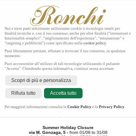
Noi e terze parti selezionate utilizziamo cookie o tecnologie simili per
finalità tecniche e, con il tuo consenso, anche per altre finalità (“interazioni e
funzionalità semplici”, “miglioramento dell'esperienza”, “misurazione” e
“targeting e pubblicità”) come specificato nella
cookie policy
.
Home
Puoi liberamente prestare, rifiutare o revocare il tuo consenso, in qualsiasi
Tudor
momento.
Gioielli
Puoi acconsentire all’utilizzo di tali tecnologie utilizzando il pulsante
Orologi
“Accetta”. Chiudendo questa informativa, continui senza accettare.
Secondo Polso
Servizi
Scopri di più e personalizza
Contatti
Rifiuta tutto
Accetta tutto
Chiusura Estiva
Per maggiori informazioni consulta la
Cookie Policy
e la
Privacy Policy
.
via M. Gonzaga, 5 -
dal 01/08 al 31/08
via A. Manzoni, 23 -
dal 07/08 al 24/08
Summer Holiday Closure
via M. Gonzaga, 5 -
from 01/08 to 31/08